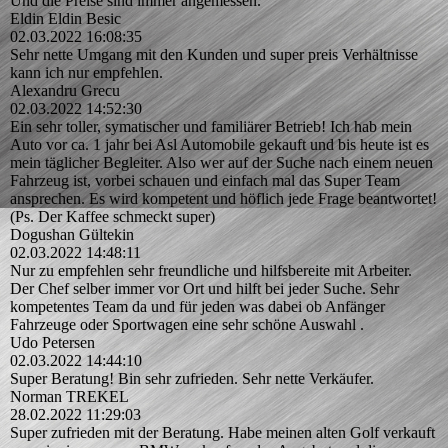
Und die Preise sind immer angemessen.
Eldin Eldin Besic
02.03.2022
16:08:35
Sehr nette Umgang mit den Kunden und super preis Verhältnisse
kann ich nur empfehlen.
Alexandru Grecu
02.03.2022
14:52:30
Ein sehr toller, symatischer und familiärer Betrieb! Ich hab mein
Auto vor ca. 1 jahr bei Asl Automobile gekauft und bis heute ist es
mein täglicher Begleiter. Also wer auf der Suche nach einem neuen
Fahrzeug ist, vorbei schauen und einfach mal das Super Team
ansprechen. Es wird kompetent und höflich jede Frage beantwortet!
(Ps. Der Kaffee schmeckt super)
Dogushan Gültekin
02.03.2022
14:48:11
Nur zu empfehlen sehr freundliche und hilfsbereite mit Arbeiter.
Der Chef selber immer vor Ort und hilft bei jeder Suche. Sehr
kompetentes Team da und für jeden was dabei ob Anfänger
Fahrzeuge oder Sportwagen eine sehr schöne Auswahl .
Udo Petersen
02.03.2022
14:44:10
Super Beratung! Bin sehr zufrieden. Sehr nette Verkäufer.
Norman TREKEL
28.02.2022
11:29:03
Super zufrieden mit der Beratung. Habe meinen alten Golf verkauft